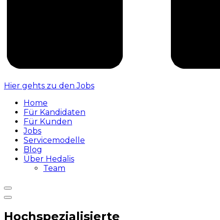
Hier gehts zu den Jobs
Home
Für Kandidaten
Für Kunden
Jobs
Servicemodelle
Blog
Über Hedalis
Team
Hochspezialisierte